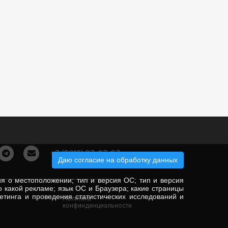
+7 (3012) 37-37-37
Даю согласие на обработку данных
ия о местоположении; тип и версия ОС; тип и версия
по какой рекламе; язык ОС и Браузера; какие страницы
гетинга и проведения статистических исследований и
Политика
конфинденциальности