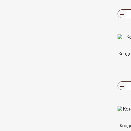
Конде
Конд