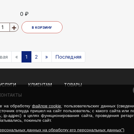
0 ₽
В КОРЗИНУ
вая
«
1
2
»
Последняя
УСЛУГИ
КЛИЕНТАМ
ТОВАРЫ
КОНТАКТЫ
ие на обработку
файлов cookie
, пользовательских данных (сведен
сточник откуда пришел на сайт пользователь; с какого сайта или 
; ip-адрес) в целях функционирования сайта, проведения ретар
Электро
атывались, покиньте сайт.
персональных данных на обработку его персональных данных")