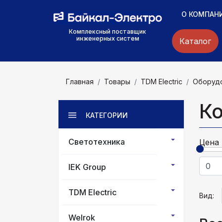
О КОМПАН
Комплексный поставщик
инженерных систем
Каталог
Главная
Товары
TDM Electric
Оборудо
К
КАТЕГОРИИ
Светотехника
Цена
IEK Group
TDM Electric
Вид:
Welrok