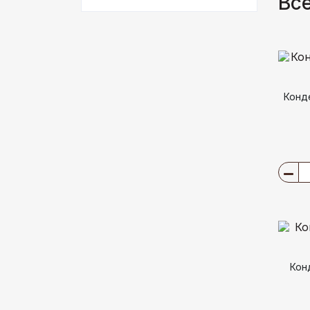
Все
Конд
Кон