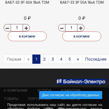
ВА87-33 3Р 40А 18кА TDM
ВА87-33 3Р 50А 18кА TDM
0 ₽
0 ₽
В КОРЗИНУ
В КОРЗИНУ
Первая
«
1
2
3
4
5
»
Последняя
О КОМПАНИИ
УСЛУГИ
КЛИЕНТАМ
Даю согласие на обработку данных
ТОВАРЫ
ПОРТФОЛИО
КОНТАКТЫ
Продолжая использовать наш сайт, вы даете согласие на
обработку
файлов cookie
, пользовательских данных