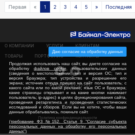
Первая
«
1
2
3
4
5
»
Последняя
О КОМПАНИИ
УСЛУГИ
КЛИЕНТАМ
Даю согласие на обработку данных
ТОВАРЫ
ПОРТФОЛИО
КОНТАКТЫ
Продолжая использовать наш сайт, вы даете согласие на
обработку
файлов cookie
, пользовательских данных
(сведения о местоположении; тип и версия ОС; тип и
версия Браузера; тип устройства и разрешение его
экрана; источник откуда пришел на сайт пользователь; с
+7 (3012) 37-37-37
какого сайта или по какой рекламе; язык ОС и Браузера;
какие страницы открывает и на какие кнопки нажимает
пользователь; ip-адрес) в целях функционирования сайта,
проведения ретаргетинга и проведения статистических
© 2022 - 2026 Байкал-Электро
исследований и обзоров. Если вы не хотите, чтобы ваши
данные обрабатывались, покиньте сайт.
Политика конфинденциальности
(требование ФЗ №152. Статья 9 "Согласие субъекта
персональных данных на обработку его персональных
данных")