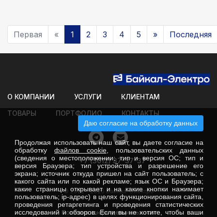
Первая
«
1
2
3
4
5
»
Последняя
О КОМПАНИИ
УСЛУГИ
КЛИЕНТАМ
ТОВАРЫ
ПОРТФОЛИО
КОНТАКТЫ
Даю согласие на обработку данных
Продолжая использовать наш сайт, вы даете согласие на
обработку
файлов cookie
, пользовательских данных
(сведения о местоположении; тип и версия ОС; тип и
+7 (3012) 37-37-37
версия Браузера; тип устройства и разрешение его
экрана; источник откуда пришел на сайт пользователь; с
какого сайта или по какой рекламе; язык ОС и Браузера;
какие страницы открывает и на какие кнопки нажимает
© 2022 - 2026 Байкал-Электро
пользователь; ip-адрес) в целях функционирования сайта,
проведения ретаргетинга и проведения статистических
исследований и обзоров. Если вы не хотите, чтобы ваши
Политика конфинденциальности