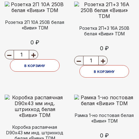
Розетка 2П 10А 250В белая
«Виви» TDM
Розетка 2П+З 16А 250В
белая «Виви» TDM
0 ₽
0 ₽
В КОРЗИНУ
В КОРЗИНУ
Рамка 1-но постовая белая
«Виви» TDM
Коробка распаячная
D90х43 мм инд. штрихкод
0 ₽
белая «Виви» TDM