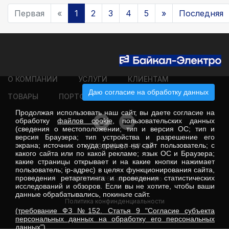
Первая
«
1
2
3
4
5
»
Последняя
О КОМПАНИИ
УСЛУГИ
КЛИЕНТАМ
Даю согласие на обработку данных
ТОВАРЫ
ПОРТФОЛИО
КОНТАКТЫ
Продолжая использовать наш сайт, вы даете согласие на
обработку
файлов cookie
, пользовательских данных
(сведения о местоположении; тип и версия ОС; тип и
версия Браузера; тип устройства и разрешение его
экрана; источник откуда пришел на сайт пользователь; с
+7 (3012) 37-37-37
какого сайта или по какой рекламе; язык ОС и Браузера;
какие страницы открывает и на какие кнопки нажимает
пользователь; ip-адрес) в целях функционирования сайта,
проведения ретаргетинга и проведения статистических
© 2022 - 2026 Байкал-Электро
исследований и обзоров. Если вы не хотите, чтобы ваши
данные обрабатывались, покиньте сайт.
Политика конфинденциальности
(требование ФЗ №152. Статья 9 "Согласие субъекта
персональных данных на обработку его персональных
данных")