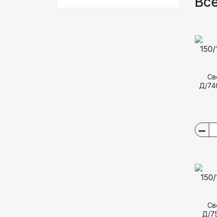
Все
Св
Д/74
Св
Д/75