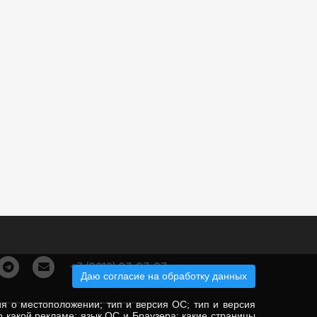
+7 (3012) 37-37-37
Даю согласие на обработку данных
ия о местоположении; тип и версия ОС; тип и версия
по какой рекламе; язык ОС и Браузера; какие страницы