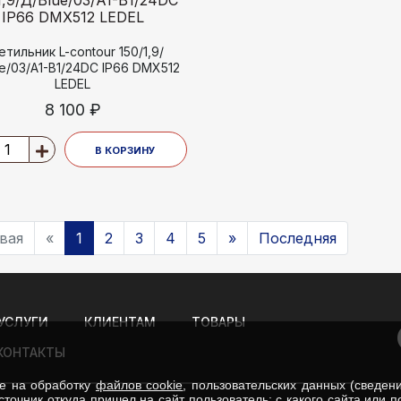
етильник L-contour 150/1,9/
e/03/A1-B1/24DC IP66 DMX512
LEDEL
8 100 ₽
В КОРЗИНУ
вая
«
1
2
3
4
5
»
Последняя
УСЛУГИ
КЛИЕНТАМ
ТОВАРЫ
КОНТАКТЫ
ие на обработку
файлов cookie
, пользовательских данных (сведен
сточник откуда пришел на сайт пользователь; с какого сайта или 