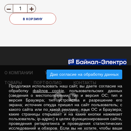
автоматические 3Р 6х63А
IEK
В КОРЗИНУ
О КОМПАНИИ
УСЛУГИ
КЛИЕНТАМ
Даю согласие на обработку данных
ТОВАРЫ
ПОРТФОЛИО
КОНТАКТЫ
Продолжая использовать наш сайт, вы даете согласие на
обработку
файлов cookie
, пользовательских данных
(сведения о местоположении; тип и версия ОС; тип и
версия Браузера; тип устройства и разрешение его
экрана; источник откуда пришел на сайт пользователь; с
какого сайта или по какой рекламе; язык ОС и Браузера;
+7 (3012) 37-37-37
какие страницы открывает и на какие кнопки нажимает
пользователь; ip-адрес) в целях функционирования сайта,
проведения ретаргетинга и проведения статистических
исследований и обзоров. Если вы не хотите, чтобы ваши
© 2022 - 2026 Байкал-Электро