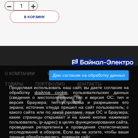
плавкие вставки 12х160А
3х250А IEK
В КОРЗИНУ
О КОМПАНИИ
УСЛУГИ
КЛИЕНТАМ
Даю согласие на обработку данных
ТОВАРЫ
ПОРТФОЛИО
КОНТАКТЫ
Продолжая использовать наш сайт, вы даете согласие на
обработку
файлов cookie
, пользовательских данных
(сведения о местоположении; тип и версия ОС; тип и
версия Браузера; тип устройства и разрешение его
экрана; источник откуда пришел на сайт пользователь; с
какого сайта или по какой рекламе; язык ОС и Браузера;
+7 (3012) 37-37-37
какие страницы открывает и на какие кнопки нажимает
пользователь; ip-адрес) в целях функционирования сайта,
проведения ретаргетинга и проведения статистических
исследований и обзоров. Если вы не хотите, чтобы ваши
© 2022 - 2026 Байкал-Электро
данные обрабатывались, покиньте сайт.