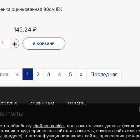
рейка оцинкованная 80см IEK
145.24 ₽
В КОРЗИНУ
вая
«
1
2
3
4
5
»
Последняя
УСЛУГИ
КЛИЕНТАМ
ТОВАРЫ
КОНТАКТЫ
ие на обработку
файлов cookie
, пользовательских данных (сведен
сточник откуда пришел на сайт пользователь; с какого сайта или 
; ip-адрес) в целях функционирования сайта, проведения ретар
Электро