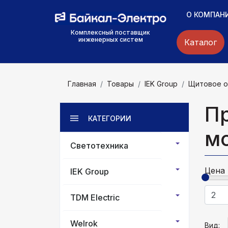
О КОМПАН
Комплексный поставщик
инженерных систем
Каталог
Главная
Товары
IEK Group
Щитовое о
П
КАТЕГОРИИ
м
Светотехника
Цена
IEK Group
TDM Electric
Welrok
Вид: