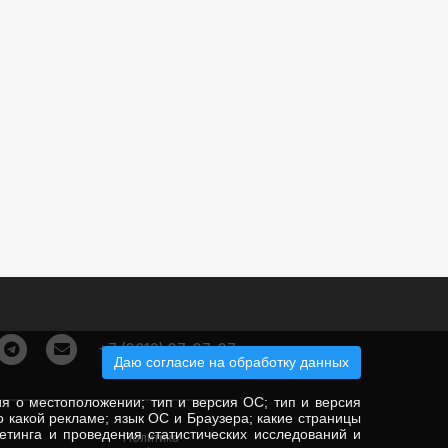
+7 (3012) 37-37-37
Даю согласие на обработку данных
ия о местоположении; тип и версия ОС; тип и версия
по какой рекламе; язык ОС и Браузера; какие страницы
гетинга и проведения статистических исследований и
Политика