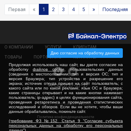
Первая
«
1
2
3
4
5
»
Последняя
О КОМПАНИИ
УСЛУГИ
КЛИЕНТАМ
Даю согласие на обработку данных
ТОВАРЫ
ПОРТФОЛИО
КОНТАКТЫ
Продолжая использовать наш сайт, вы даете согласие на
обработку
файлов cookie
, пользовательских данных
(сведения о местоположении; тип и версия ОС; тип и
версия Браузера; тип устройства и разрешение его
экрана; источник откуда пришел на сайт пользователь; с
+7 (3012) 37-37-37
какого сайта или по какой рекламе; язык ОС и Браузера;
какие страницы открывает и на какие кнопки нажимает
пользователь; ip-адрес) в целях функционирования сайта,
проведения ретаргетинга и проведения статистических
© 2022 - 2026 Байкал-Электро
исследований и обзоров. Если вы не хотите, чтобы ваши
данные обрабатывались, покиньте сайт.
Политика конфинденциальности
(требование ФЗ №152. Статья 9 "Согласие субъекта
персональных данных на обработку его персональных
данных")